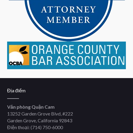
Địa điểm
Văn phòng Quận Cam
13252 Garden Grove Blvd, #222
Garden Grove, California 92843
Điện thoại:
(714) 750-6000