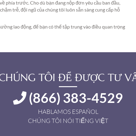
về phía trước. Cho dù bạn đang nộp đơn yêu cầu ban đầu,
chậm trễ, đội ngũ của chúng tôi luôn sẵn sàng cung cấp hỗ
 thường lao động, để bạn có thể tập trung vào điều quan trọng
I CHÚNG TÔI ĐỂ ĐƯỢC TƯ VẤ
(866) 383-4529
HABLAMOS ESPAÑOL
CHÚNG TÔI NÓI TIẾNG VIỆT