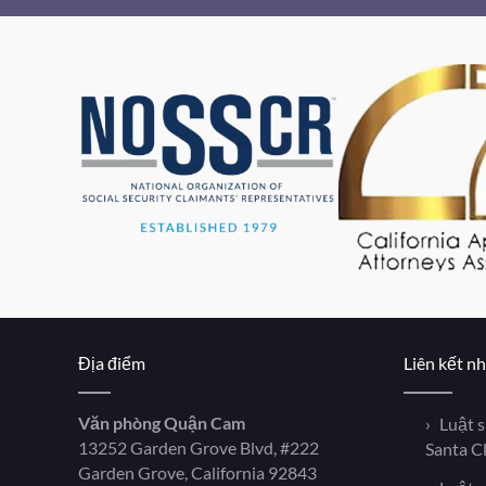
Địa điểm
Liên kết n
Văn phòng Quận Cam
Luật 
13252 Garden Grove Blvd, #222
Santa C
Garden Grove, California 92843