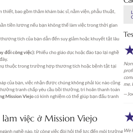
Cá
n thiết, bao gồm thăm khám bác sĩ, nằm viện, phẫu thuật,
ần tiền lương nếu bạn không thể làm việc trong thời gian
Te
thương tích của bạn dẫn đến suy giảm hoặc khuyết tật lâu
y đổi công việc):
Phiếu cho giáo dục hoặc đào tạo lại nghề
đây.
Norm
hụ thuộc trong trường hợp thương tích hoặc bệnh tật tại
prof
comm
háp của bạn, việc nhận được chúng không phải lúc nào cũng
me. 
thường tranh chấp yêu cầu bồi thường, trì hoãn thanh toán
—Jo
ng Mission Viejo
có kinh nghiệm có thể giúp bạn đấu tranh
 làm việc ở Mission Viejo
We h
ỳ ngành nghề nào, từ công việc đòi hỏi thể lực đến môi trường