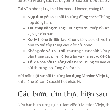
được xử lý đúng cách và quyền lợi của bạn được bảo v
Tại Văn phòng Luật sư Norman J. Homen, chúng tôi:
Nộp đơn yêu cầu bồi thường đúng cách:
Chúng 
nộp đúng hạn.
Thu thập bằng chứng:
Chúng tôi thu thập hồ sơ y 
vụ việc của bạn.
Xử lý thông tin liên lạc:
Chúng tôi giao dịch với 
bạn có thể tập trung vào việc hồi phục.
Kháng cáo yêu cầu bồi thường bị từ chối:
Nếu yê
bạn trong các phiên điều trần và kháng cáo để 
Tối đa hóa bồi thường của bạn:
Chúng tôi làm vi
bồi thường lao động California.
Với một
luật sư bồi thường lao động Mission Viejo
tậ
khi chúng tôi xử lý các chi tiết pháp lý.
Các bước cần thực hiện sau k
Nếu bạn bị thương tại nơi làm việc ở Mission Viejo, t