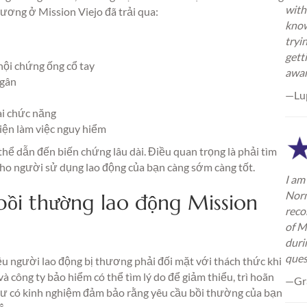
with
hương ở Mission Viejo đã trải qua:
know
tryi
gett
hội chứng ống cổ tay
awa
 gân
—Lu
ai chức năng
kiện làm việc nguy hiểm
ể dẫn đến biến chứng lâu dài. Điều quan trọng là phải tìm
 cho người sử dụng lao động của bạn càng sớm càng tốt.
I am 
Norm
 bồi thường lao động Mission
reco
of M
duri
ques
ều người lao động bị thương phải đối mặt với thách thức khi
 công ty bảo hiểm có thể tìm lý do để giảm thiểu, trì hoãn
—Gra
t sư có kinh nghiệm đảm bảo rằng yêu cầu bồi thường của bạn