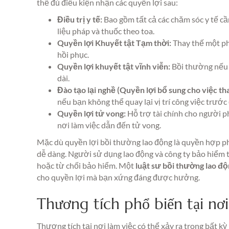
thể đủ điều kiện nhận các quyền lợi sau:
Điều trị y tế:
Bao gồm tất cả các chăm sóc y tế cầ
liệu pháp và thuốc theo toa.
Quyền lợi Khuyết tật Tạm thời:
Thay thế một ph
hồi phục.
Quyền lợi khuyết tật vĩnh viễn:
Bồi thường nếu 
dài.
Đào tạo lại nghề (Quyền lợi bổ sung cho việc tha
nếu bạn không thể quay lại vị trí công việc trước 
Quyền lợi tử vong:
Hỗ trợ tài chính cho người p
nơi làm việc dẫn đến tử vong.
Mặc dù quyền lợi bồi thường lao động là quyền hợp p
dễ dàng. Người sử dụng lao động và công ty bảo hiểm 
hoặc từ chối bảo hiểm. Một
luật sư bồi thường lao độ
cho quyền lợi mà bạn xứng đáng được hưởng.
Thương tích phổ biến tại nơi
Thương tích tại nơi làm việc có thể xảy ra trong bất k