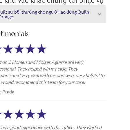
c khu vực khác chúng tôi phục vụ
Luật sư bồi thường cho người lao động Quận
Orange
stimonials
an J. Homen and Moises Aguirre are very
essional. They helped win my case. They
unicated very well with me and were very helpful to
I would recommend this team for your case.
e Prada
ad a good experience with this office . They worked