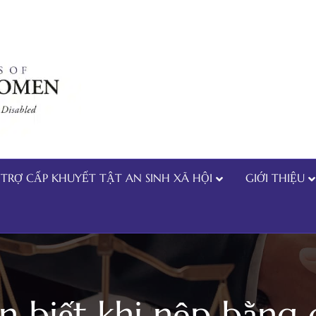
TRỢ CẤP KHUYẾT TẬT AN SINH XÃ HỘI
GIỚI THIỆU
n biết khi nộp bằng 