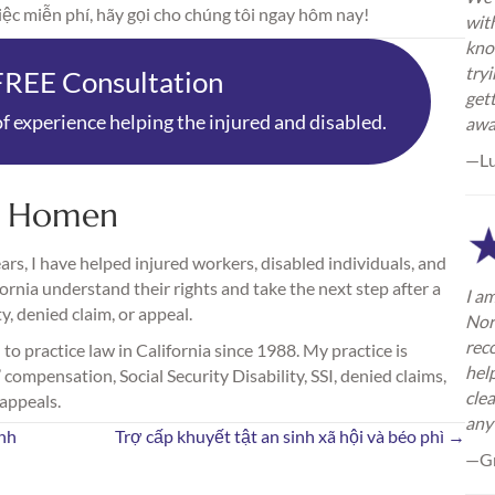
ệc miễn phí, hãy gọi cho chúng tôi ngay hôm nay!
wit
kno
try
FREE Consultation
gett
f experience helping the injured and disabled.
awa
—L
. Homen
rs, I have helped injured workers, disabled individuals, and
fornia understand their rights and take the next step after a
I am
ty, denied claim, or appeal.
Nor
rec
 to practice law in California since 1988. My practice is
hel
compensation, Social Security Disability, SSI, denied claims,
cle
 appeals.
any
ình
Trợ cấp khuyết tật an sinh xã hội và béo phì →
—Gr