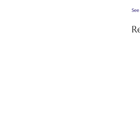
See
R