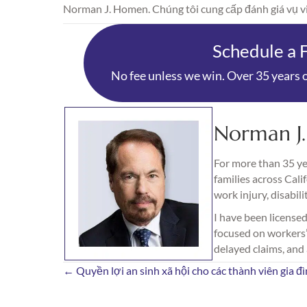
Norman J. Homen. Chúng tôi cung cấp đánh giá vụ vi
Schedule a 
No fee unless we win. Over 35 years o
Norman J
For more than 35 yea
families across Cali
work injury, disabili
I have been licensed
focused on workers’ 
delayed claims, and
Posts
← Quyền lợi an sinh xã hội cho các thành viên gia đ
navigation