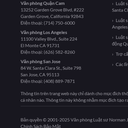
Văn phòng Quận Cam
Luật 
13252 Garden Grove Blvd, #222
Santa C
Garden Grove, California 92843
Luật 
Điện thoại:
(714) 750-6000
Angeles
Văn phòng Los Angeles
Luật 
11100 Valley Blvd., Suite 224
động Q
El Monte CA 91731
Điện thoại:
(626) 582-8260
Trợ cấ
Văn phòng San Jose
Các lĩ
84 W. Santa Clara St., Suite 798
San Jose, CA 95113
Điện thoại:
(408) 889-7871
Thông tin trên trang web này chỉ dành cho mục đích thô
cá nhân nào. Thông tin này không nhằm mục đích tạo r
Bản quyền © 2001-2025 Văn phòng Luật sư Norman J.
Chính Sách Bảo Mật