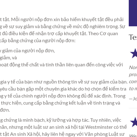
ết tật. Mỗi người nộp đơn xin bảo hiểm khuyết tật đều phải
ng về sự suy giảm và bằng chứng về mức độ nghiêm trọng. Sự
ết đủ điều kiện để nhận trợ cấp khuyết tật. Theo Cơ quan
Te
g cấp bằng chứng của người nộp đơn:
y giảm của người nộp đơn,
 giảm, và
oạt động thể chất và tinh thần liên quan đến công việc với
Nor
pro
com
ia y tế của bạn như nguồn thông tin về sự suy giảm của bạn.
to 
êu cầu bạn gặp một chuyên gia khác do họ chọn để kiểm tra
g y tế của chính người nộp đơn không đủ để xác định. Trong
—Jo
thực hiện, cung cấp bằng chứng kết luận về tình trạng và
 đơn.
g chứng là minh bạch, kỹ lưỡng và hợp tác. Tuy nhiên, việc
hăn, nhưng một luật sư an sinh xã hội tại Westminster có thể
tật An sinh Xã hội, hãy liên hệ ngay với Văn phòng Luật sư
We 