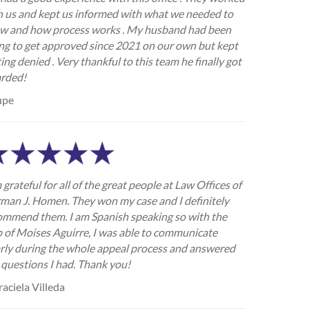
h us and kept us informed with what we needed to
w and how process works . My husband had been
ing to get approved since 2021 on our own but kept
ing denied . Very thankful to this team he finally got
rded!
upe
 grateful for all of the great people at Law Offices of
man J. Homen. They won my case and I definitely
ommend them. I am Spanish speaking so with the
p of Moises Aguirre, I was able to communicate
arly during the whole appeal process and answered
 questions I had. Thank you!
aciela Villeda