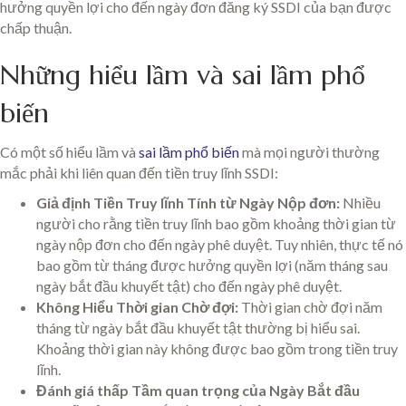
hưởng quyền lợi cho đến ngày đơn đăng ký SSDI của bạn được
chấp thuận.
Những hiểu lầm và sai lầm phổ
biến
Có một số hiểu lầm và
sai lầm phổ biến
mà mọi người thường
mắc phải khi liên quan đến tiền truy lĩnh SSDI:
Giả định Tiền Truy lĩnh Tính từ Ngày Nộp đơn:
Nhiều
người cho rằng tiền truy lĩnh bao gồm khoảng thời gian từ
ngày nộp đơn cho đến ngày phê duyệt. Tuy nhiên, thực tế nó
bao gồm từ tháng được hưởng quyền lợi (năm tháng sau
ngày bắt đầu khuyết tật) cho đến ngày phê duyệt.
Không Hiểu Thời gian Chờ đợi:
Thời gian chờ đợi năm
tháng từ ngày bắt đầu khuyết tật thường bị hiểu sai.
Khoảng thời gian này không được bao gồm trong tiền truy
lĩnh.
Đánh giá thấp Tầm quan trọng của Ngày Bắt đầu