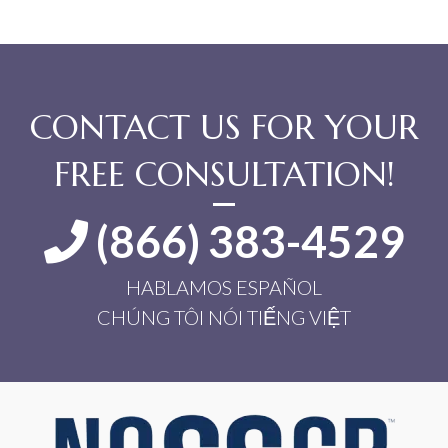
CONTACT US FOR YOUR
FREE CONSULTATION!
(866) 383-4529
HABLAMOS ESPAÑOL
CHÚNG TÔI NÓI TIẾNG VIỆT