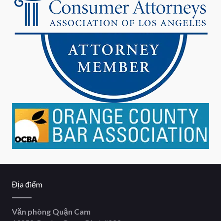
Địa điểm
Văn phòng Quận Cam