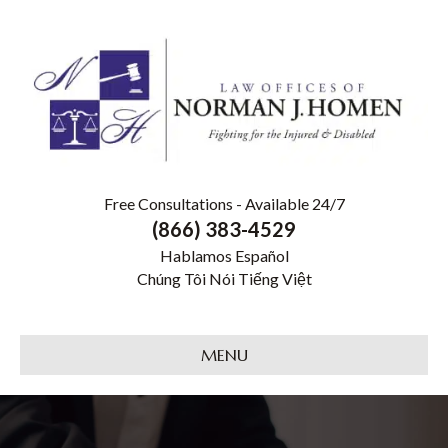
Free Consultations - Available 24/7
(866) 383-4529
Hablamos Español
Chúng Tôi Nói Tiếng Việt
MENU