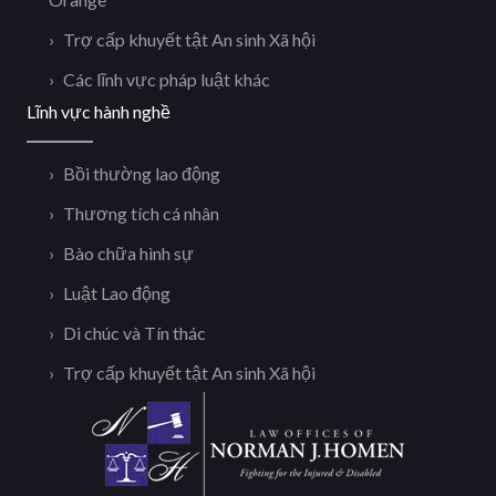
Trợ cấp khuyết tật An sinh Xã hội
Các lĩnh vực pháp luật khác
Lĩnh vực hành nghề
Bồi thường lao động
Thương tích cá nhân
Bào chữa hình sự
Luật Lao động
Di chúc và Tín thác
Trợ cấp khuyết tật An sinh Xã hội