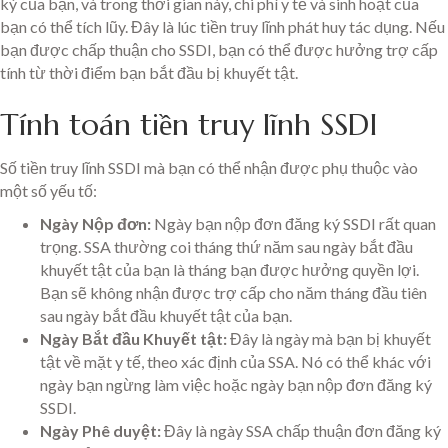
ký của bạn, và trong thời gian này, chi phí y tế và sinh hoạt của
bạn có thể tích lũy. Đây là lúc tiền truy lĩnh phát huy tác dụng. Nếu
bạn được chấp thuận cho SSDI, bạn có thể được hưởng trợ cấp
tính từ thời điểm bạn bắt đầu bị khuyết tật.
Tính toán tiền truy lĩnh SSDI
Số tiền truy lĩnh SSDI mà bạn có thể nhận được phụ thuộc vào
một số yếu tố:
Ngày Nộp đơn:
Ngày bạn nộp đơn đăng ký SSDI rất quan
trọng. SSA thường coi tháng thứ năm sau ngày bắt đầu
khuyết tật của bạn là tháng bạn được hưởng quyền lợi.
Bạn sẽ không nhận được trợ cấp cho năm tháng đầu tiên
sau ngày bắt đầu khuyết tật của bạn.
Ngày Bắt đầu Khuyết tật:
Đây là ngày mà bạn bị khuyết
tật về mặt y tế, theo xác định của SSA. Nó có thể khác với
ngày bạn ngừng làm việc hoặc ngày bạn nộp đơn đăng ký
SSDI.
Ngày Phê duyệt:
Đây là ngày SSA chấp thuận đơn đăng ký