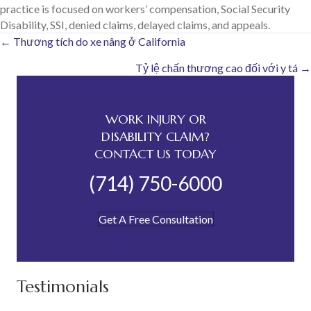
practice is focused on workers’ compensation, Social Security
Disability, SSI, denied claims, delayed claims, and appeals.
Posts
← Thương tích do xe nâng ở California
Tỷ lệ chấn thương cao đối với y tá →
navigation
WORK INJURY OR
DISABILITY CLAIM?
CONTACT US TODAY
(714) 750-6000
Get A Free Consultation
Testimonials