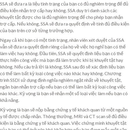
SSA sẽ đưa ra là liệu tình trạng của bạn có đủ nghiêm trọng để đủ
điều kiện nhận trợ cấp hay không. SSA duy trì danh sách các
khuyết tật được cho là đủ nghiêm trọng để cho phép bạn nhận
trợ cấp. Nếu không, SSA sẽ đưa ra quyết định về tính đủ điều kiện
của bạn trên cơ sở từng trường hợp.
Ngay cả khi bạn có một tình trạng, nhân viên xét duyệt của SSA
vẫn sẽ đưa ra quyết định riêng của họ về việc họ nghĩ bạn có thể
làm việc hay không. Đầu tiên, SSA sẽ quyết định liệu bạn có thể
thực hiện công việc mà bạn đã làm trước khi bị khuyết tật hay
không. Nếu câu trả lời là không, SSA sau đó sẽ xác định liệu bạn
có thể làm bất kỳ loại công việc nào khác hay không. Chương
trình SSDI sử dụng định nghĩa nghiêm ngặt nhất về khuyết tật,
ngăn bạn nhận trợ cấp nếu bạn có thể làm bất kỳ loại công việc
nào khác. Kỳ vọng là bạn sẽ nhận một số loại việc làm nếu bạn có
khả năng.
Kỳ vọng là bạn sẽ nộp bằng chứng y tế khách quan từ một nguồn
y tế được chấp nhận. Thông thường, MRI và CT scan sẽ đủ điều
kiện là bằng chứng y tế khách quan. Việc chứng minh khuyết tật
của bạn có thể trở nên khó khăn hơn nếu bạn đang mắc một căn