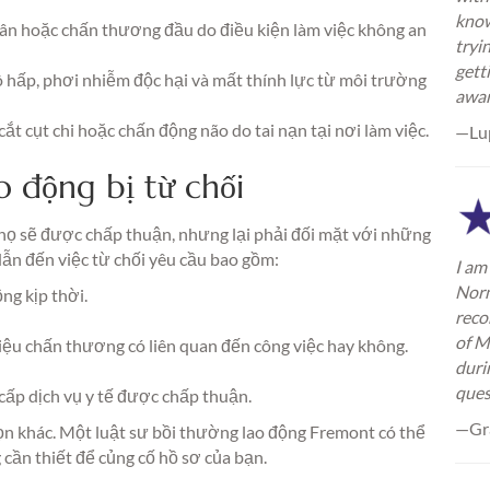
know
ân hoặc chấn thương đầu do điều kiện làm việc không an
tryi
gett
ô hấp, phơi nhiễm độc hại và mất thính lực từ môi trường
awa
ắt cụt chi hoặc chấn động não do tai nạn tại nơi làm việc.
—Lu
o động bị từ chối
họ sẽ được chấp thuận, nhưng lại phải đối mặt với những
ẫn đến việc từ chối yêu cầu bao gồm:
I am 
Norm
g kịp thời.
reco
of M
iệu chấn thương có liên quan đến công việc hay không.
duri
ques
cấp dịch vụ y tế được chấp thuận.
—Gra
họn khác. Một luật sư bồi thường lao động Fremont có thể
cần thiết để củng cố hồ sơ của bạn.