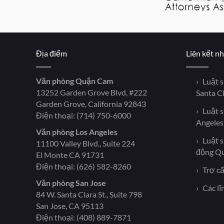
Địa điểm
Liên kết n
Văn phòng Quận Cam
Luật 
13252 Garden Grove Blvd, #222
Santa C
Garden Grove, California 92843
Luật 
Điện thoại:
(714) 750-6000
Angeles
Văn phòng Los Angeles
Luật 
11100 Valley Blvd., Suite 224
động Q
El Monte CA 91731
Điện thoại:
(626) 582-8260
Trợ cấ
Văn phòng San Jose
Các lĩ
84 W. Santa Clara St., Suite 798
San Jose, CA 95113
Điện thoại:
(408) 889-7871