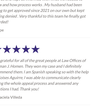
 and how process works . My husband had been
ng to get approved since 2021 on our own but kept
ing denied . Very thankful to this team he finally got
rded!
pe
grateful for all of the great people at Law Offices of
an J. Homen. They won my case and I definitely
mmend them. I am Spanish speaking so with the help
oises Aguirre, I was able to communicate clearly
ng the whole appeal process and answered any
tions I had. Thank you!
ciela Villeda