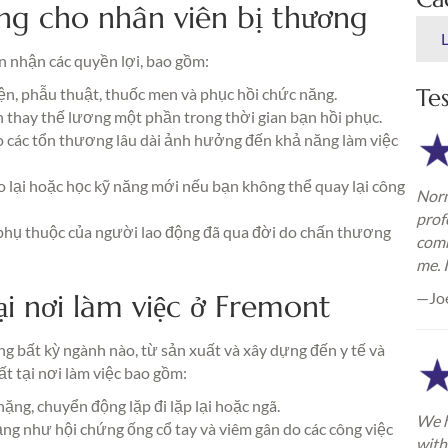
ộng cho nhân viên bị thương
ện nhận các quyền lợi, bao gồm:
Te
n, phẫu thuật, thuốc men và phục hồi chức năng.
thay thế lương một phần trong thời gian bạn hồi phục.
 các tổn thương lâu dài ảnh hưởng đến khả năng làm việc
o lại hoặc học kỹ năng mới nếu bạn không thể quay lại công
Norm
prof
 phụ thuộc của người lao động đã qua đời do chấn thương
comm
me. 
i nơi làm việc ở Fremont
—Jo
ng bất kỳ ngành nào, từ sản xuất và xây dựng đến y tế và
t tại nơi làm việc bao gồm:
ng, chuyển động lặp đi lặp lại hoặc ngã.
We h
ạng như hội chứng ống cổ tay và viêm gân do các công việc
with