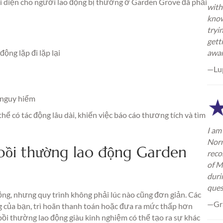
ại diện cho người lao động bị thương ở Garden Grove đã phải
with
know
tryi
gett
ộng lặp đi lặp lại
awa
—Lu
n nguy hiểm
 có tác động lâu dài, khiến việc báo cáo thương tích và tìm
I am 
Norm
 bồi thường lao động Garden
reco
of M
duri
ques
g, nhưng quy trình không phải lúc nào cũng đơn giản. Các
—Gra
g của bạn, trì hoãn thanh toán hoặc đưa ra mức thấp hơn
i thường lao động giàu kinh nghiệm có thể tạo ra sự khác