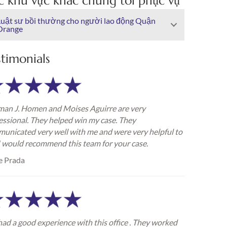
c khu vực khác chúng tôi phục vụ
Luật sư bồi thường cho người lao động Quận
Orange
stimonials
an J. Homen and Moises Aguirre are very
essional. They helped win my case. They
unicated very well with me and were very helpful to
I would recommend this team for your case.
e Prada
ad a good experience with this office . They worked