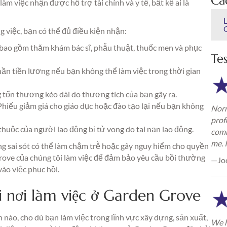
Cá
m việc nhận được hỗ trợ tài chính và y tế, bất kể ai là
 việc, bạn có thể đủ điều kiện nhận:
, bao gồm thăm khám bác sĩ, phẫu thuật, thuốc men và phục
Te
ần tiền lương nếu bạn không thể làm việc trong thời gian
tổn thương kéo dài do thương tích của bạn gây ra.
hiếu giảm giá cho giáo dục hoặc đào tạo lại nếu bạn không
Norm
prof
thuộc của người lao động bị tử vong do tai nạn lao động.
comm
me. 
ng sai sót có thể làm chậm trễ hoặc gây nguy hiểm cho quyền
Grove của chúng tôi làm việc để đảm bảo yêu cầu bồi thường
—Jo
ào việc phục hồi.
i nơi làm việc ở Garden Grove
nh nào, cho dù bạn làm việc trong lĩnh vực xây dựng, sản xuất,
We h