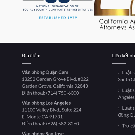
Địa điểm
Liên kết n
Văn phòng Quận Cam
Luật 
13252 Garden Grove Blvd, #222
Santa C
Garden Grove, California 92843
Luật 
Điện thoại:
(714) 750-6000
Angeles
Văn phòng Los Angeles
Luật 
11100 Valley Blvd., Suite 224
động Q
El Monte CA 91731
Điện thoại:
(626) 582-8260
Trợ cấ
Văn phòng San Jose