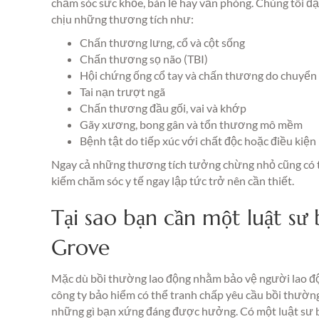
chăm sóc sức khỏe, bán lẻ hay văn phòng. Chúng tôi đ
chịu những thương tích như:
Chấn thương lưng, cổ và cột sống
Chấn thương sọ não (TBI)
Hội chứng ống cổ tay và chấn thương do chuyển đ
Tai nạn trượt ngã
Chấn thương đầu gối, vai và khớp
Gãy xương, bong gân và tổn thương mô mềm
Bệnh tật do tiếp xúc với chất độc hoặc điều kiệ
Ngay cả những thương tích tưởng chừng nhỏ cũng có thể
kiếm chăm sóc y tế ngay lập tức trở nên cần thiết.
Tại sao bạn cần một luật sư
Grove
Mặc dù bồi thường lao động nhằm bảo vệ người lao độn
công ty bảo hiểm có thể tranh chấp yêu cầu bồi thườn
những gì bạn xứng đáng được hưởng. Có một luật sư bồ