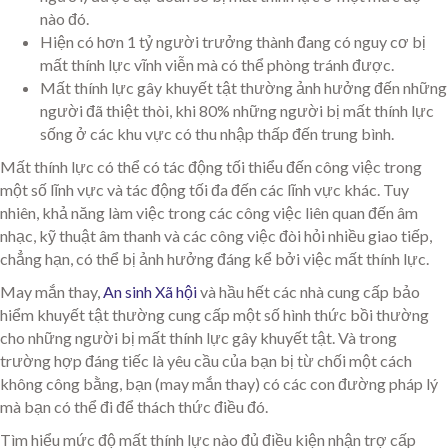
nào đó.
Hiện có hơn 1 tỷ người trưởng thành đang có nguy cơ bị
mất thính lực vĩnh viễn mà có thể phòng tránh được.
Mất thính lực gây khuyết tật thường ảnh hưởng đến những
người đã thiệt thòi, khi 80% những người bị mất thính lực
sống ở các khu vực có thu nhập thấp đến trung bình.
Mất thính lực có thể có tác động tối thiểu đến công việc trong
một số lĩnh vực và tác động tối đa đến các lĩnh vực khác. Tuy
nhiên, khả năng làm việc trong các công việc liên quan đến âm
nhạc, kỹ thuật âm thanh và các công việc đòi hỏi nhiều giao tiếp,
chẳng hạn, có thể bị ảnh hưởng đáng kể bởi việc mất thính lực.
May mắn thay,
An sinh Xã hội
và hầu hết các nhà cung cấp bảo
hiểm khuyết tật thường cung cấp một số hình thức bồi thường
cho những người bị mất thính lực gây khuyết tật. Và trong
trường hợp đáng tiếc là yêu cầu của bạn bị từ chối một cách
không công bằng, bạn (may mắn thay) có các con đường pháp lý
mà bạn có thể đi để thách thức điều đó.
Tìm hiểu mức độ mất thính lực nào đủ điều kiện nhận trợ cấp