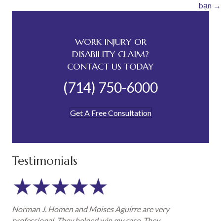
bạn →
WORK INJURY OR
DISABILITY CLAIM?
CONTACT US TODAY
(714) 750-6000
Get A Free Consultation
Testimonials
Norman J. Homen and Moises Aguirre are very
professional. They helped win my case. They