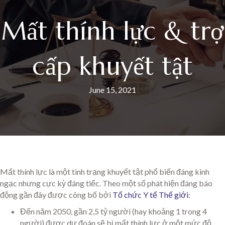
Mất thính lực & trợ
cấp khuyết tật
June 15, 2021
Mất thính lực là một tình trạng khuyết tật phổ biến đáng kinh
ngạc nhưng cực kỳ đáng tiếc. Theo một số phát hiện đáng báo
động gần đây được công bố bởi
Tổ chức Y tế Thế giới
:
Đến năm 2050, gần 2,5 tỷ người (hay khoảng 1 trong 4
người) được dự đoán sẽ bị mất thính lực ở một mức độ