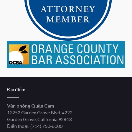
Địa điểm
Văn phòng Quận Cam
13252 Garden Grove Blvd, #222
Garden Grove, California 92843
Điện thoại:
(714) 750-6000