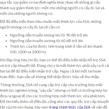
quy tắc suy giảm có hai định nghĩa khác nhau về những gì cấu
thành suy giảm thính lực: một cho những người có cấy ốc tai và
một cho những người không có.
Để đủ điều kiện theo tiêu chuẩn mất thính lực của SSA, những
người không có cấy ốc tai sẽ cần có:
Ngưỡng dẫn truyền không khí từ 90 dB trở lên
Ngưỡng dẫn truyền xương từ 60 dB trở lên
Thính lực của họ được tính trung bình ở tần số âm thanh
500, 1000 và 2000 Hz
Khi đáp ứng tiêu chí đó, bạn có thể đủ điều kiện nhận hỗ trợ SSA
và trợ cấp khuyết tật. Đáng chú ý là mất thính lực phải xảy ra ở cả
hai tai để đủ điều kiện nhận trợ cấp. Ngay cả khi một tai hoàn
toàn điếc, bạn vẫn sẽ không thể nhận được bảo vệ thu nhập.
Thông thường, SSA chỉ cung cấp trợ cấp cho trường hợp mất
thính lực nghiêm trọng, “sâu sắc”, nhưng có thể có trường hợp họ
đưa ra ngoại lệ cho các trường hợp mất thính lực vừa phải hơn.
Để tìm hiểu thêm về điều đó, cũng như các quy tắc trợ cấp khuyết
tật của họ nói chung, hãy xem
trang chính thức của SSA
về vấn đề