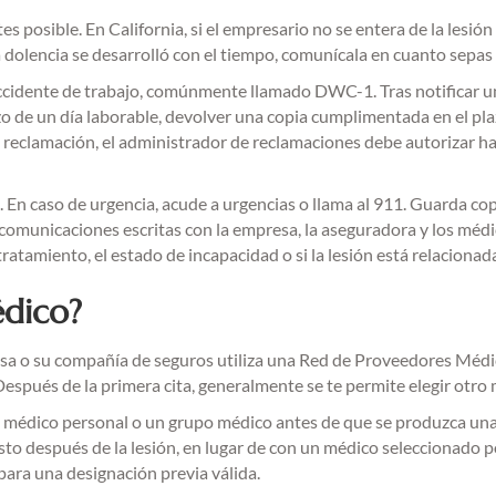
 posible. En California, si el empresario no se entera de la lesión 
 dolencia se desarrolló con el tiempo, comunícala en cuanto sepas 
ccidente de trabajo, comúnmente llamado DWC-1. Tras notificar una
 de un día laborable, devolver una copia cumplimentada en el plaz
 reclamación, el administrador de reclamaciones debe autorizar 
 En caso de urgencia, acude a urgencias o llama al 911. Guarda cop
 y comunicaciones escritas con la empresa, la aseguradora y los m
atamiento, el estado de incapacidad o si la lesión está relacionada
édico?
resa o su compañía de seguros utiliza una Red de Proveedores Médi
Después de la primera cita, generalmente se te permite elegir otr
édico personal o un grupo médico antes de que se produzca una l
sto después de la lesión, en lugar de con un médico seleccionado po
para una designación previa válida.