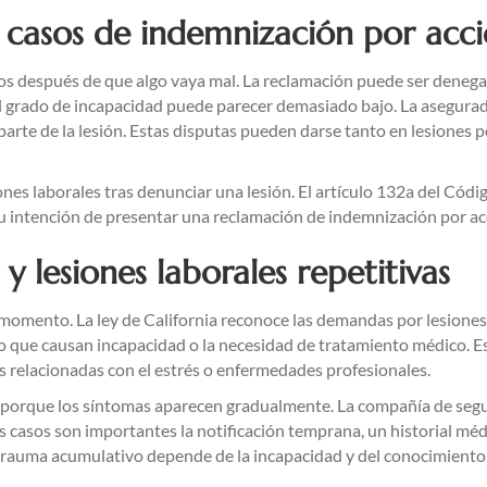
 casos de indemnización por acci
 después de que algo vaya mal. La reclamación puede ser denegad
El grado de incapacidad puede parecer demasiado bajo. La asegur
a parte de la lesión. Estas disputas pueden darse tanto en lesione
es laborales tras denunciar una lesión. El artículo 132a del Códig
 intención de presentar una reclamación de indemnización por acc
 lesiones laborales repetitivas
 momento. La ley de California reconoce las demandas por lesione
o que causan incapacidad o la necesidad de tratamiento médico. Esto
es relacionadas con el estrés o enfermedades profesionales.
r porque los síntomas aparecen gradualmente. La compañía de segu
stos casos son importantes la notificación temprana, un historial
 de trauma acumulativo depende de la incapacidad y del conocimiento 