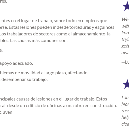
res.
We 
entes en el lugar de trabajo, sobre todo en empleos que
wit
rse. Estas lesiones pueden ir desde torceduras y esguinces
kno
 Los trabajadores de sectores como el almacenamiento, la
try
ables. Las causas más comunes son:
gett
a.
awa
—L
 apoyo adecuado.
blemas de movilidad a largo plazo, afectando
ra desempeñar su trabajo.
s
I am
ncipales causas de lesiones en el lugar de trabajo. Estos
Nor
al, desde un edificio de oficinas a una obra en construcción.
rec
cluyen:
hel
cle