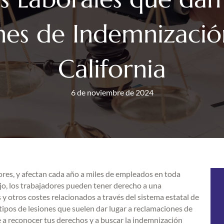
es de Indemnizació
California
6 de noviembre de 2024
ores, y afectan cada año a miles de empleados en toda
ajo, los trabajadores pueden tener derecho a una
y otros costes relacionados a través del sistema estatal de
ipos de lesiones que suelen dar lugar a reclamaciones de
 a reconocer tus derechos y a buscar la indemnización