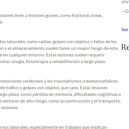
any
—Gr
siones leves a lesiones graves, como fracturas óseas,
l.
See
es laborales, como caídas, golpes con objetos o fallos de los
R
ción y el almacenamiento suelen tener un mayor riesgo de este
se en cualquier entorno. Estas lesiones suelen requerir
r cirugía, fisioterapia y rehabilitación a largo plazo.
conmociones cerebrales y los traumatismos craneoencefálicos
de tráfico o golpes con objetos que caen. Estas lesiones
rgo plazo, como pérdida de memoria, dificultades cognitivas e
sectores de alto riesgo, como la construcción y el transporte,
 lesiones.
os laborales, especialmente en trabajos que implican