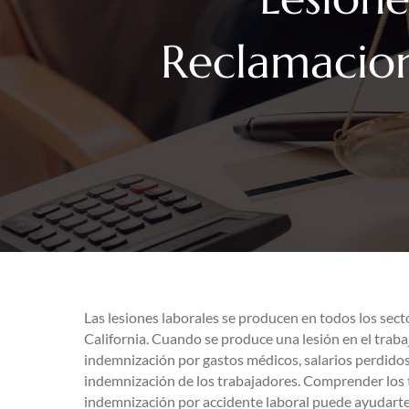
Reclamacion
Las lesiones laborales se producen en todos los sect
California. Cuando se produce una lesión en el trab
indemnización por gastos médicos, salarios perdidos 
indemnización de los trabajadores. Comprender los t
indemnización por accidente laboral puede ayudarte