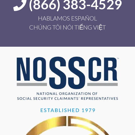
(866) 383-4529
HABLAMOS ESPAÑOL
CHÚNG TÔI NÓI TIẾNG VIỆT