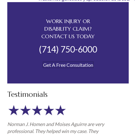
navigation
WORK INJURY OR
DISABILITY CLAIM?
CONTACT US TODAY
(714) 750-6000
Get A Free Consultation
Testimonials
Norman J. Homen and Moises Aguirre are very
professional. They helped win my case. They