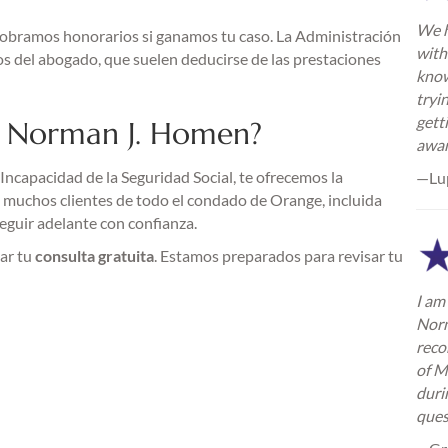
We h
o cobramos honorarios si ganamos tu caso. La Administración
with
os del abogado, que suelen deducirse de las prestaciones
know
tryi
gett
de Norman J. Homen?
awa
ncapacidad de la Seguridad Social, te ofrecemos la
—Lu
 muchos clientes de todo el condado de Orange, incluida
seguir adelante con confianza.
ar tu
consulta gratuita
. Estamos preparados para revisar tu
I am 
Norm
reco
of M
duri
ques