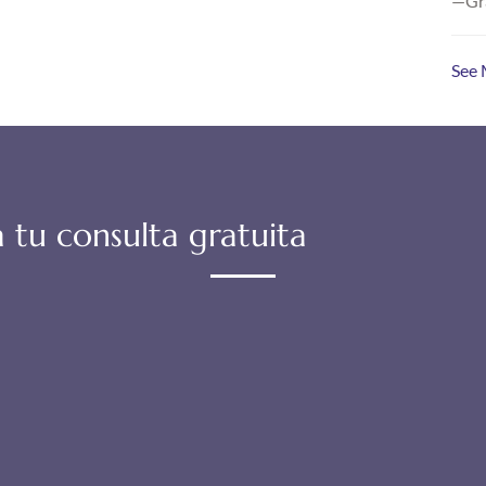
—Gra
See 
 tu consulta gratuita