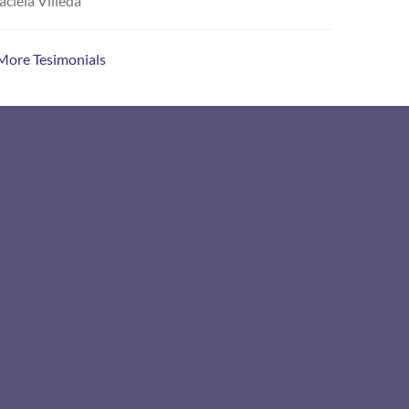
ciela Villeda
More Tesimonials